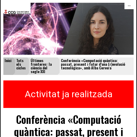
menú
Inici
Tots
Últimes
Conferència «Computació quàntica:
els
fronteres: la
passat, present i futur d’una (r)evolució
cicles
ciència del
tecnològica», amb Alba Cervera
segle XXI
Activitat ja realitzada
Conferència «Computació
quàntica: passat, present i