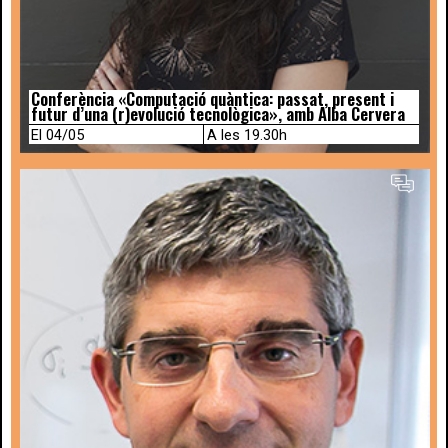
Conferència «Computació quàntica: passat, present i
futur d’una (r)evolució tecnològica», amb Alba Cervera
El 04/05
A les 19.30h