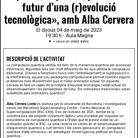
futur d’una (r)evolució
tecnològica», amb Alba Cervera
El dijous 04 de maig de 2023
19.30 h - Aula Magna
+ veure en detall dates
DESCRIPCIÓ DE L'ACTIVITAT
La computació quàntica utilitza les lleis de la mecànica quàntica per processar
informació. Aquestes lleis són molt diferents de les que utilitza la computació
tradicional. Gràcies a fenòmens físics com l’entrellaçament, la superposició o
la interferència, aquest nou paradigma computacional permet resoldre alguns
problemes més eficientment que el millor ordinador actual. En aquesta
xerrada es farà un repàs de la història d’aquesta tecnologia, l’estat actual de
desenvolupament i les perspectives de futur. Els ordinadors tradicionals, seran
substituïts pels ordinadors quàntics?
Alba Cervera Lierta
és doctora per la Universitat de Barcelona i investigadora
sènior del Barcelona Supercomputing Center - Centro Nacional de
Supercomputación (BSC-CNS). Des de l’octubre de 2021, també és la
coordinadora del projecte «Quantum Spain», una iniciativa per impulsar un
ecosistema de computació quàntica a l’Estat, que té previst instal·lar un
ordinador quàntic al BSC. La seva recerca se centra en el desenvolupament
d’algorismes quàntics a curt termini i les seves aplicacions, en computació
quàntica d’alta dimensió i en estratègies d’intel·ligència artificial en física
quàntica.