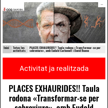
menú
Inici
Totes les
PLACES EXHAURIDES!! Taula rodona «Transformar-se per
activitats
sobreviure», amb Eudald Carbonell i David Bueno
Activitat ja realitzada
PLACES EXHAURIDES!! Taula
rodona «Transformar-se per
sobreviure», amb Eudald