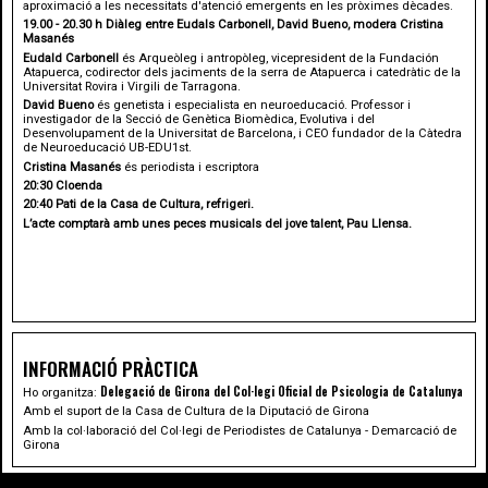
aproximació a les necessitats d'atenció emergents en les pròximes dècades.
19.00 - 20.30 h Diàleg entre Eudals Carbonell, David Bueno, modera Cristina
Masanés
Eudald Carbonell
és Arqueòleg i antropòleg, vicepresident de la Fundación
Atapuerca, codirector dels jaciments de la serra de Atapuerca i catedràtic de la
Universitat Rovira i Virgili de Tarragona.
David Bueno
és genetista i especialista en neuroeducació. Professor i
investigador de la Secció de Genètica Biomèdica, Evolutiva i del
Desenvolupament de la Universitat de Barcelona, i CEO fundador de la Càtedra
de Neuroeducació UB-EDU1st.
Cristina Masanés
és
periodista i escriptora
20:30 Cloenda
20:40 Pati de la Casa de Cultura, refrigeri.
L’acte comptarà amb unes peces musicals del jove talent, Pau Llensa.
INFORMACIÓ PRÀCTICA
Delegació de Girona del Col·legi Oficial de Psicologia de Catalunya
Ho organitza:
Amb el suport de la Casa de Cultura de la Diputació de Girona
Amb la col·laboració del Col·legi de Periodistes de Catalunya - Demarcació de
Girona