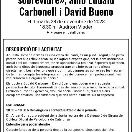
Carbonell i David Bueno
El dimarts 28 de novembre de 2023
18.30 h - Auditori Viader
+ veure en detall dates
DESCRIPCIÓ DE L'ACTIVITAT
Aquesta Jornada només és una etapa del camí, és un punt i seguit, una petita
parada per a la reflexió amb l’ajut d’aquells experts que, per la seva incidència
social i pel seu coneixement, tenen aportacions a realitzar. Esperem que rebeu
amb bona disposició aquesta proposta que ens interessa i ens afecta
directament. Les reflexions que siguin fruit d’aquestes converses les haurem
de tenir en compte, les interpretarem des del coneixement professional i les
vehicularem als òrgans de decisió.
Els doctors Eudald Carbonell i David Bueno ens poden oferir aquesta
perspectiva de futur, fonamentada des del seu coneixement i la recerca actual.
Evolució humana i genètica, evolució social i individual, dues visions
complementàries i indestriables que ens seran d’utilitat. Us hi esperem.
PROGRAMA:
18.30 – 19.00 h Benvinguda i contextualització de la jornada
Dr. Àngel Guirado, president de la Junta rectora de la Delegació de Girona del
Col·legi Oficial de Psicologia de Catalunya
Entendre per a poder atendre
Característiques de la persona des de la perspectiva biopsicosocial. Una