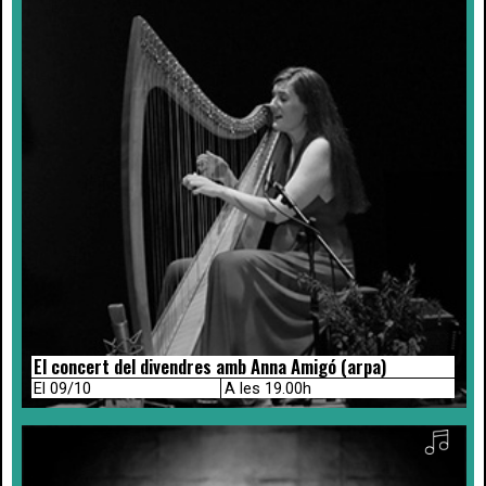
El concert del divendres amb Anna Amigó (arpa)
El 09/10
A les 19.00h