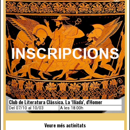
Club de Literatura Clàssica. La ‘Ilíada’, d'Homer
Del 07/10 al 10/03
A les 18.00h
Veure més activitats