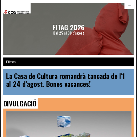
menú
FITAG 2026
Del 25 al 30 d'agost
Filtres
La Casa de Cultura romandrà tancada de l'1
al 24 d'agost. Bones vacances!
DIVULGACIÓ